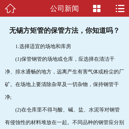



公司新闻
首页

公司简介
无锡方矩管的保管方法，你知道吗？
产品展示
1.选择适宜的场地和库房
新闻动态
(1)保管钢管的场地或仓库，应选择在清洁干
应用案例
净、排水通畅的地方，远离产生有害气体或粉尘的厂
生产车间
矿。在场地上要清除杂草及一切杂物，保持钢管干
方管知识
净;
(2)在仓库里不得与酸、碱、盐、水泥等对钢管
在线留言
有侵蚀性的材料堆放在一起。不同品种的钢管应分别