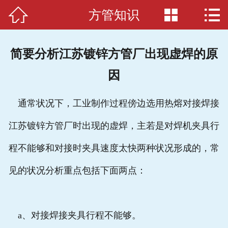



方管知识
首页

公司简介
简要分析江苏镀锌方管厂出现虚焊的原
产品展示
因
新闻动态
通常状况下，工业制作过程傍边选用热熔对接焊接
应用案例
江苏镀锌方管厂时出现的虚焊，主若是对焊机夹具行
生产车间
程不能够和对接时夹具速度太快两种状况形成的，常
方管知识
见的状况分析重点包括下面两点：
在线留言
a、对接焊接夹具行程不能够。