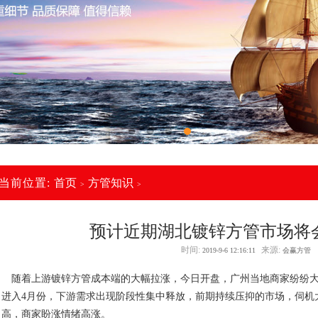
当前位置:
首页
方管知识
>
>
预计近期湖北镀锌方管市场将
时间:
来源:
2019-9-6 12:16:11
会赢方管
随着上游镀锌方管成本端的大幅拉涨，今日开盘，广州当地商家纷纷大幅
进入4月份，下游需求出现阶段性集中释放，前期持续压抑的市场，伺机
高，商家盼涨情绪高涨。