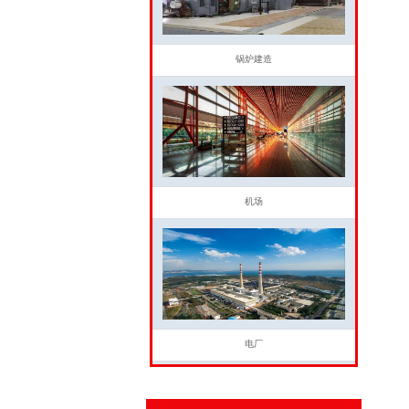
锅炉建造
机场
电厂