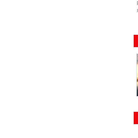
造船
钢铁建设
桥梁