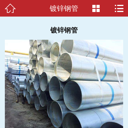



镀锌钢管
首页

公司简介
镀锌钢管
产品展示
新闻动态
应用案例
生产车间
方管知识
在线留言